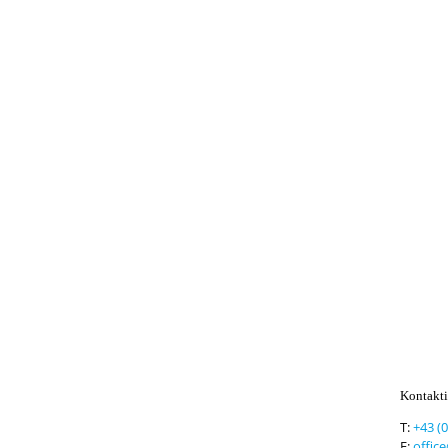
Kontakti
T:
+43 (
E:
offic