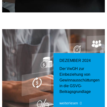
DEZEMBER 2024
Der VwGH zur
Einbeziehung von
Gewinnausschüttungen
in die GSVG-
Beitragsgrundlage
weiterlesen