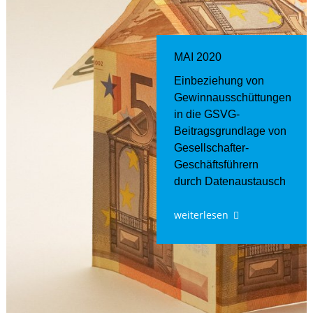
MAI 2020
Einbeziehung von
Gewinnausschüttungen
in die GSVG-
Beitragsgrundlage von
Gesellschafter-
Geschäftsführern
durch Datenaustausch
weiterlesen