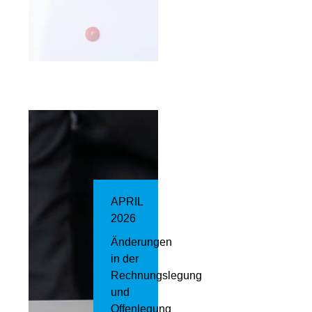
APRIL
2026
Änderungen
in der
Rechnungslegung
und
Offenlegung