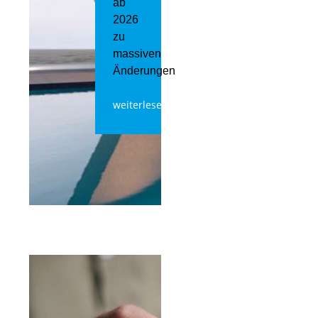
ab
2026
zu
massiven
Änderungen
weiterlesen