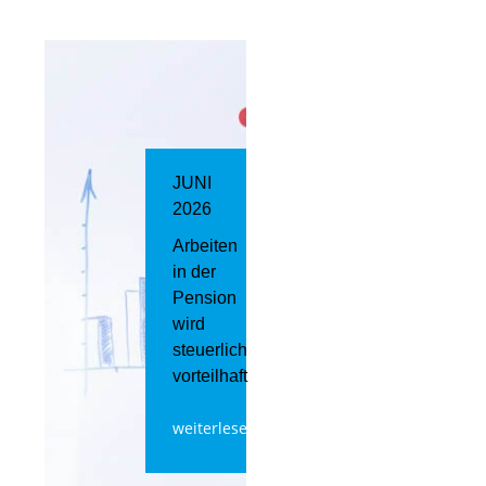
JUNI
2026
Arbeiten
in der
Pension
wird
steuerlich
vorteilhaft
weiterlesen