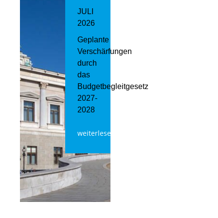
JULI
2026
Geplante
Verschärfungen
durch
das
Budgetbegleitgesetz
2027-
2028
weiterlesen