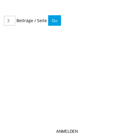
Beiträge / Seite
IMMER INFORMIERT BLEIBEN
Hier können Sie unseren monatlichen Steuernewsletter
abaonnieren.
So verpassen Sie keine wichtigen Neuerungen mehr.