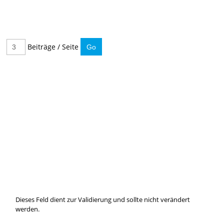
Beiträge / Seite
IMMER INFORMIERT BLEIBEN
Hier können Sie unseren monatlichen Steuernewsletter
abaonnieren.
So verpassen Sie keine wichtigen Neuerungen mehr.
Dieses Feld dient zur Validierung und sollte nicht verändert
werden.