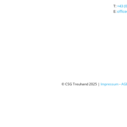
T:
+43 (
E:
offic
© CSG Treuhand 2025 |
Impressum
-
AG