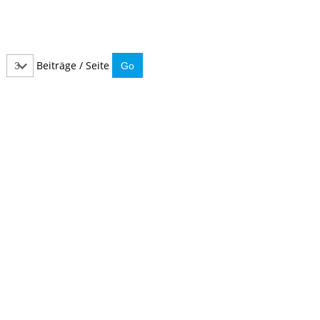
Beiträge / Seite
IMMER INFORMIERT BLEIBEN
Hier können Sie unseren monatlichen Steuernewsletter
abaonnieren.
So verpassen Sie keine wichtigen Neuerungen mehr.