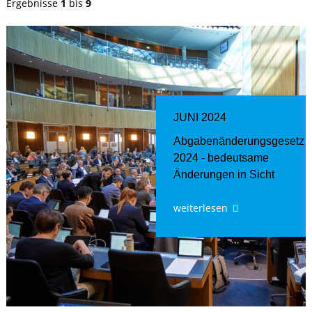
Ergebnisse
1
bis
9
JUNI 2024
Abgabenänderungsgesetz
2024 - bedeutsame
Änderungen in Sicht
weiterlesen