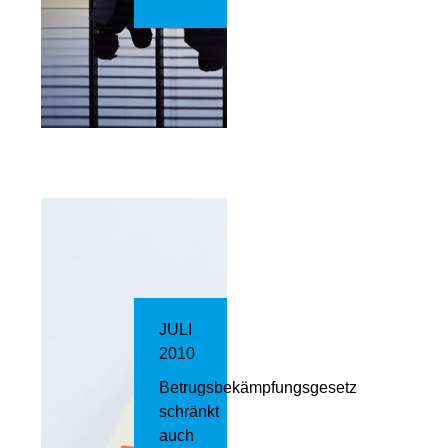
JULI
2010
Betrugsbekämpfungsgesetz
schränkt
auch