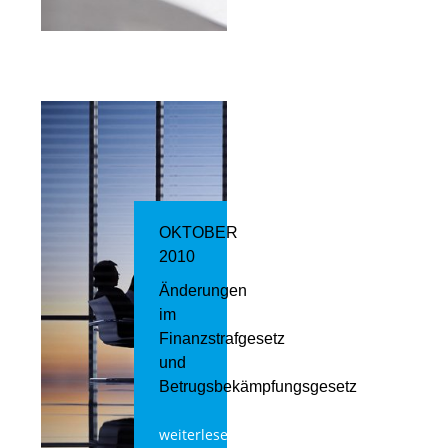
OKTOBER
2010
Änderungen
im
Finanzstrafgesetz
und
Betrugsbekämpfungsgesetz
weiterlesen