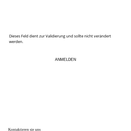
Hier können Sie unseren monatlichen Steuernewsletter
abaonnieren.
So verpassen Sie keine wichtigen Neuerungen mehr.
Dieses Feld dient zur Validierung und sollte nicht verändert
werden.
Kontaktieren sie uns