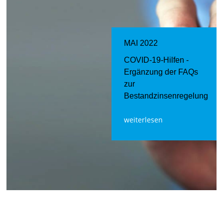
MAI 2022
COVID-19-Hilfen -
Ergänzung der FAQs
zur
Bestandzinsenregelung
weiterlesen