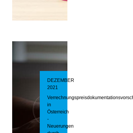
DEZEMBER
2021
Verrechnungspreisdokumentationsvorsch
in
Österreich
-
Neuerungen