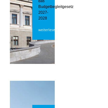
das
Budgetbegleitgesetz
2027-
2028
weiterlesen