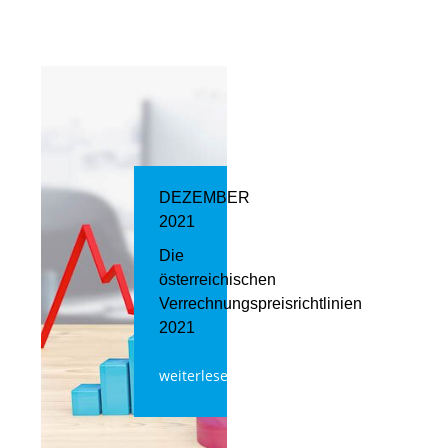
DEZEMBER
2021
Die
österreichischen
Verrechnungspreisrichtlinien
2021
weiterlesen