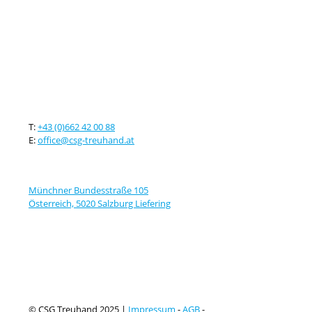
Kontaktieren sie uns
T:
+43 (0)662 42 00 88
E:
office@csg-treuhand.at
Adresse
Münchner Bundesstraße 105
Österreich, 5020 Salzburg Liefering
© CSG Treuhand 2025 |
Impressum
-
AGB
-