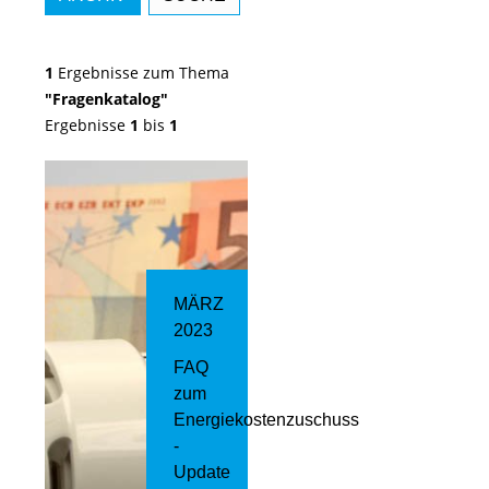
1
Ergebnisse zum Thema
"Fragenkatalog"
Ergebnisse
1
bis
1
MÄRZ
2023
FAQ
zum
Energiekostenzuschuss
-
Update