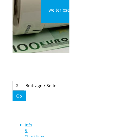
weiterlesen
Beiträge / Seite
Info
&
Checklisten