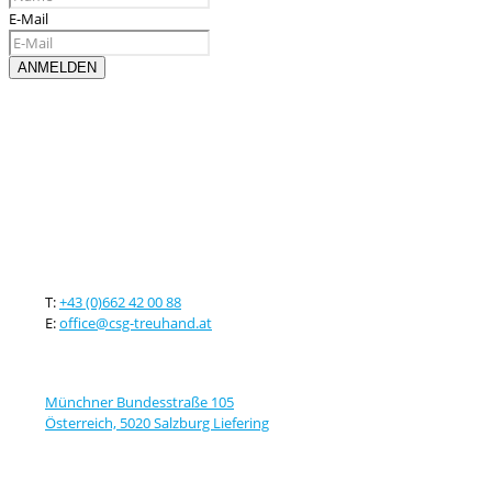
E-Mail
Kontaktieren sie uns
T:
+43 (0)662 42 00 88
E:
office@csg-treuhand.at
Adresse
Münchner Bundesstraße 105
Österreich, 5020 Salzburg Liefering