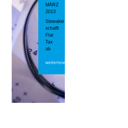
MÄRZ
2013
Slowakei
schafft
Flat
Tax
ab
weiterlesen