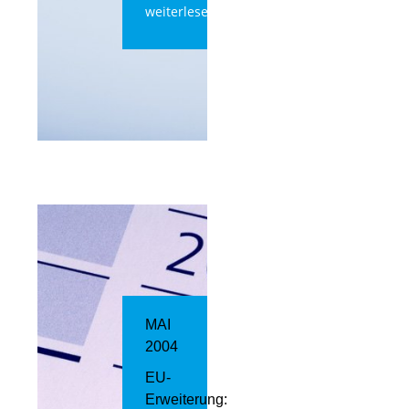
weiterlesen
MAI
2004
EU-
Erweiterung: