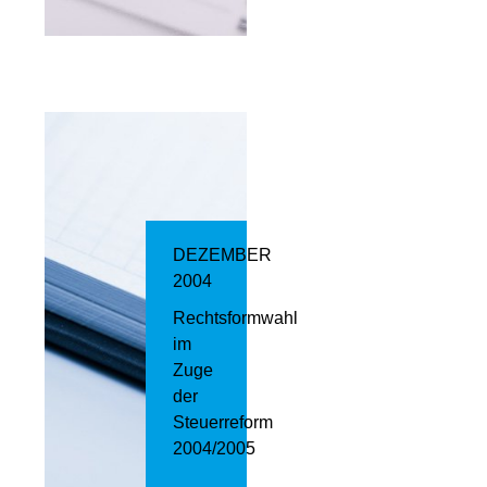
DEZEMBER
2004
Rechtsformwahl
im
Zuge
der
Steuerreform
2004/2005