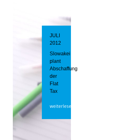
JULI
2012
Slowakei
plant
Abschaffung
der
Flat
Tax
weiterlesen