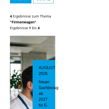
4
Ergebnisse zum Thema
"Firmenwagen"
Ergebnisse
1
bis
4
AUGUST
2026
Neuer
Sachbezug
ab
2027
für E-