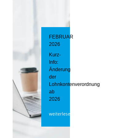
FEBRUAR
2026
Kurz-
Info:
Änderung
der
Lohnkontenverordnung
ab
2026
weiterlesen