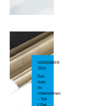
NOVEMBER
2014
Das
Auto
im
Unternehmen
– Teil
I: Der