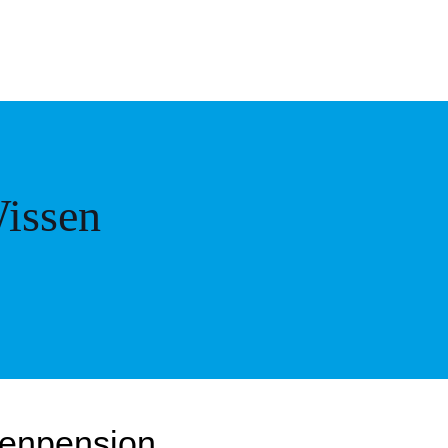
issen
menpension