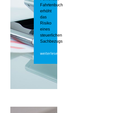
Fahrtenbuch
erhöht
das
Risiko
eines
steuerlichen
Sachbezugs
weiterlesen