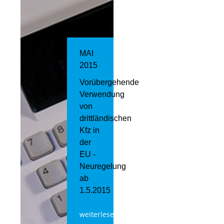
MAI
2015
Vorübergehende
Verwendung
von
drittländischen
Kfz in
der
EU -
Neuregelung
ab
1.5.2015
weiterlesen