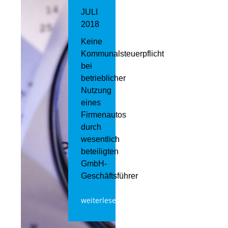
JULI
2018
Keine
Kommunalsteuerpflicht
bei
betrieblicher
Nutzung
eines
Firmenautos
durch
wesentlich
beteiligten
GmbH-
Geschäftsführer
weiterlesen