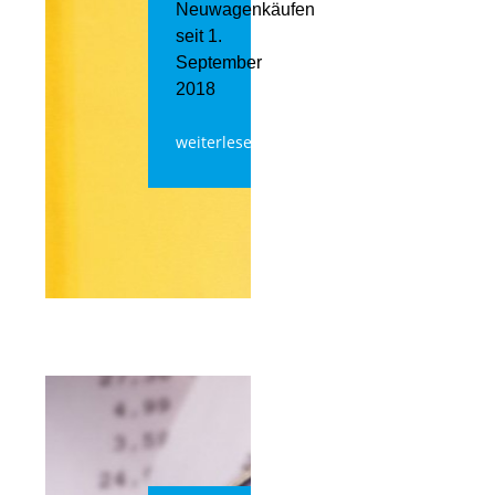
Neuwagenkäufen
seit 1.
September
2018
weiterlesen