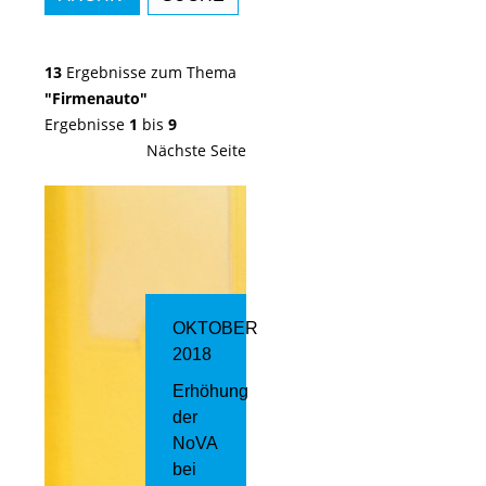
13
Ergebnisse zum Thema
"Firmenauto"
Ergebnisse
1
bis
9
Nächste Seite
OKTOBER
2018
Erhöhung
der
NoVA
bei