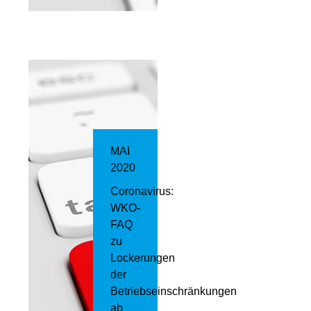
MAI
2020
Coronavirus:
WKO-
FAQ
zu
Lockerungen
der
Betriebseinschränkungen
ab