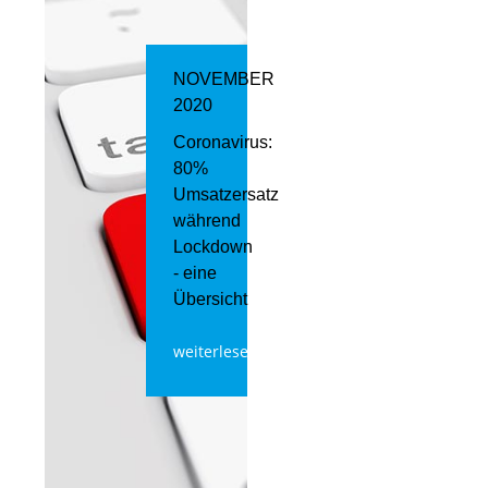
NOVEMBER
2020
Coronavirus:
80%
Umsatzersatz
während
Lockdown
- eine
Übersicht
weiterlesen