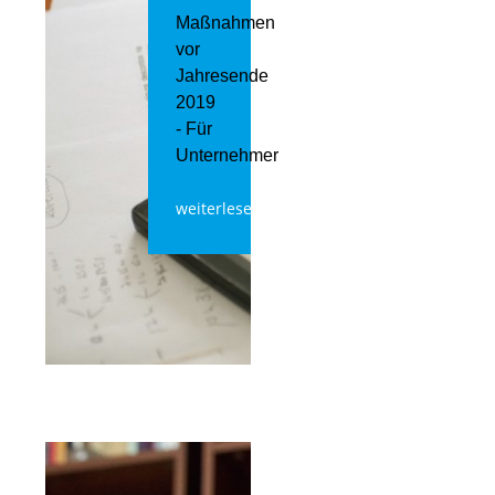
Maßnahmen
vor
Jahresende
2019
- Für
Unternehmer
weiterlesen