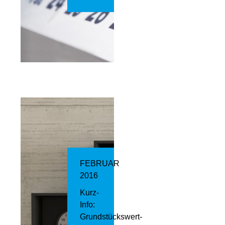
FEBRUAR
2016
Kurz-
Info:
Grundstückswert-