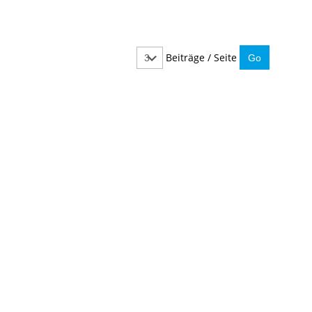
Beiträge / Seite
IMMER INFORMIERT BLEIBEN
Hier können Sie unseren monatlichen Steuernewslet
So verpassen Sie keine wichtigen Neuerungen mehr.