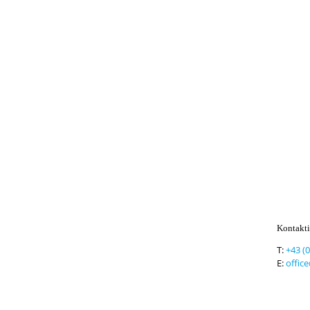
Kontakti
T:
+43 (
E:
offic