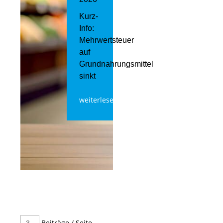
Kurz-
Info:
Mehrwertsteuer
auf
Grundnahrungsmittel
sinkt
weiterlesen
Beiträge / Seite