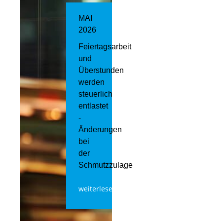
MAI
2026
Feiertagsarbeit
und
Überstunden
werden
steuerlich
entlastet
-
Änderungen
bei
der
Schmutzzulage
weiterlesen