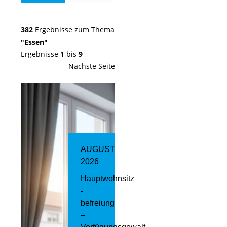
382
Ergebnisse zum Thema
"Essen"
Ergebnisse
1
bis
9
Nächste Seite
AUGUST
2026
Hauptwohnsitz​
­
befreiung
–