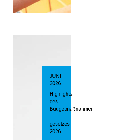
JUNI
2026
Highlights
des
Budgetmaßnahmen​
­
gesetzes
2026