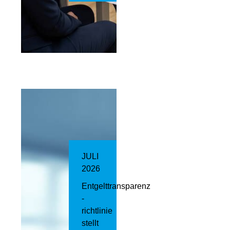
JULI
2026
Entgelttransparenz​
­
richtlinie
stellt