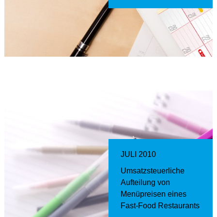
JULI 2010
Umsatzsteuerliche
Aufteilung von
Menüpreisen eines
Fast-Food Restaurants