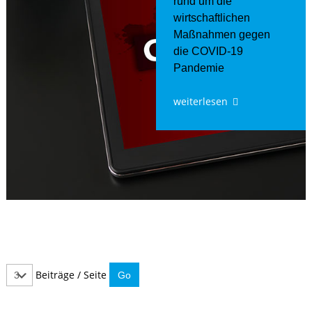
rund um die
wirtschaftlichen
Maßnahmen gegen
die COVID-19
Pandemie
weiterlesen
Beiträge / Seite