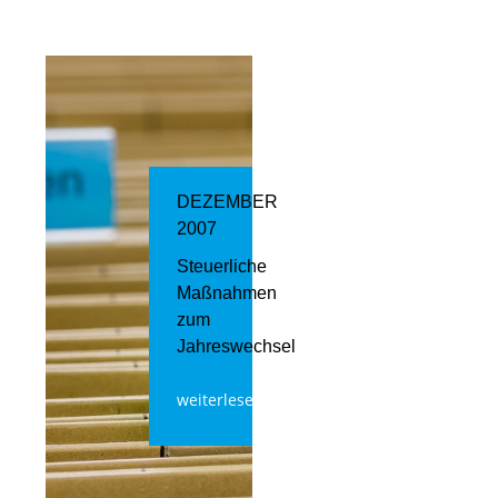
DEZEMBER
2007
Steuerliche
Maßnahmen
zum
Jahreswechsel
weiterlesen