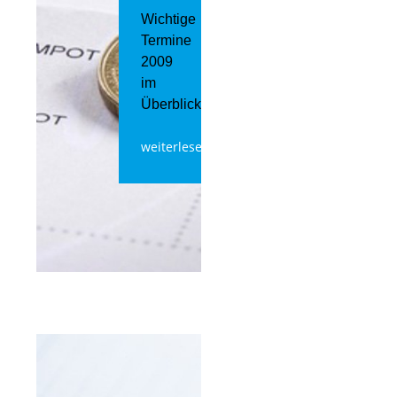
Wichtige
Termine
2009
im
Überblick
weiterlesen