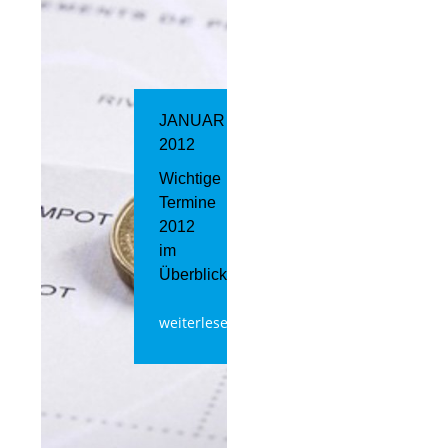
JANUAR
2012
Wichtige
Termine
2012
im
Überblick
weiterlesen