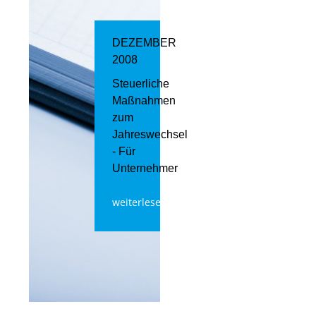
DEZEMBER
2008
Steuerliche
Maßnahmen
zum
Jahreswechsel
- Für
Unternehmer
weiterlesen