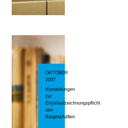
OKTOBER
2007
Klarstellungen
zur
Einzelaufzeichnungspflicht
von
Bargeschäften