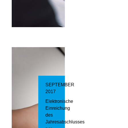
SEPTEMBER
2017
Elektronische
Einreichung
des
Jahresabschlusses