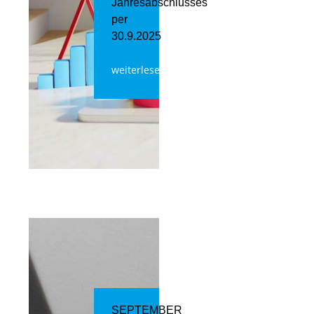
Jahresabschlusses
per
30.9.2025
weiterlesen
SEPTEMBER