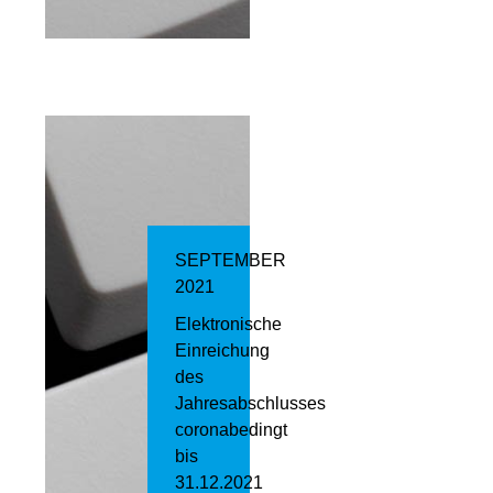
SEPTEMBER
2021
Elektronische
Einreichung
des
Jahresabschlusses
coronabedingt
bis
31.12.2021