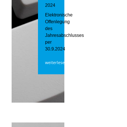
2024
Elektronische
Offenlegung
des
Jahresabschlusses
per
30.9.2024
weiterlesen