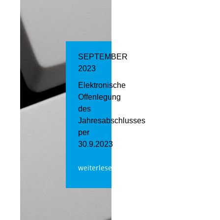
SEPTEMBER
2023
Elektronische
Offenlegung
des
Jahresabschlusses
per
30.9.2023
weiterlesen