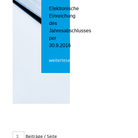
Elektronische
Einreichung
des
Jahresabschlusses
per
30.9.2016
weiterlesen
Beiträge / Seite