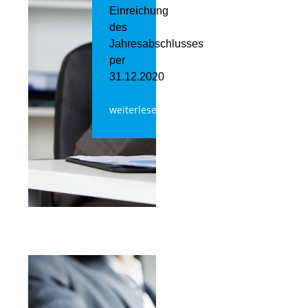
Einreichung
des
Jahresabschlusses
per
31.12.2020
weiterlesen