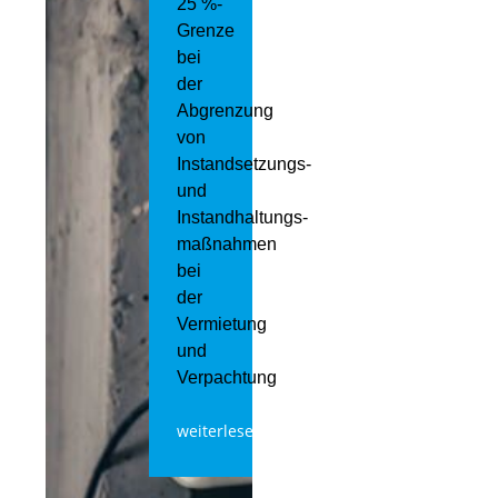
25 %-
Grenze
bei
der
Abgrenzung
von
Instandsetzungs-
und
Instandhaltungs­
maßnahmen
bei
der
Vermietung
und
Verpachtung
weiterlesen