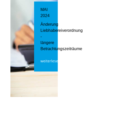
MAI
2024
Änderung
Liebhabereiverordnung
-
längere
Betrachtungszeiträume
weiterlesen