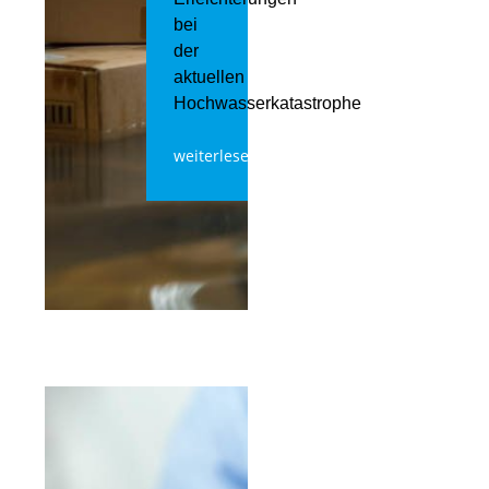
bei
der
aktuellen
Hochwasserkatastrophe
weiterlesen