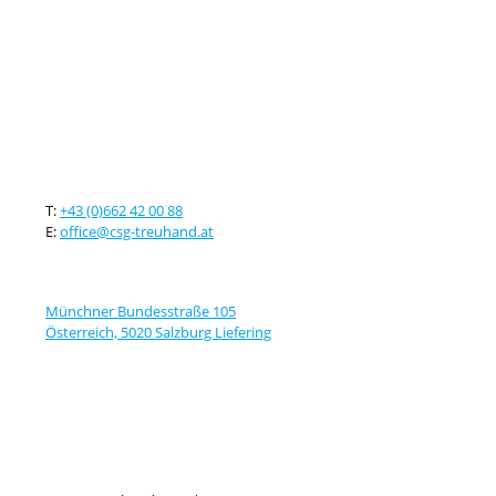
Kontaktieren sie uns
T:
+43 (0)662 42 00 88
E:
office@csg-treuhand.at
Adresse
Münchner Bundesstraße 105
Österreich, 5020 Salzburg Liefering