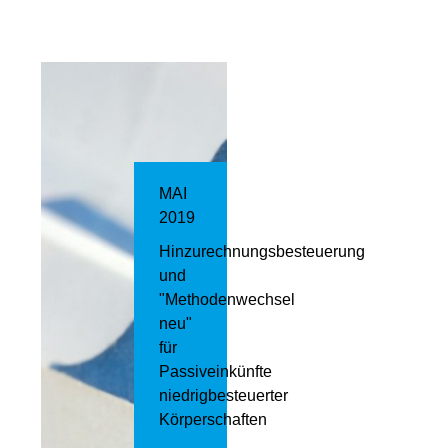
MAI
2019
Hinzurechnungsbesteuerung
und
"Methodenwechsel
neu"
für
Passiveinkünfte
niedrigbesteuerter
Körperschaften