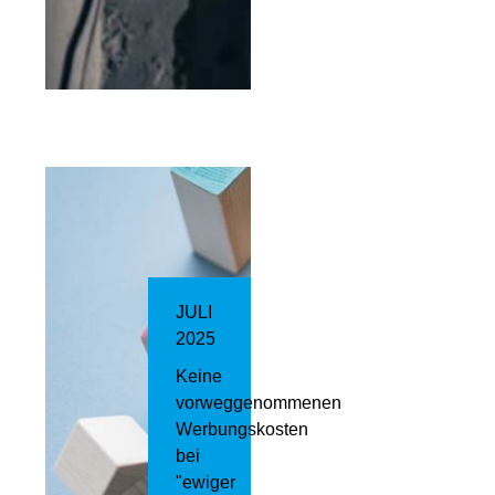
JULI
2025
Keine
vorweggenommenen
Werbungskosten
bei
"ewiger