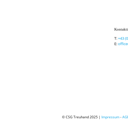
Kontakti
T:
+43 (
E:
offic
© CSG Treuhand 2025 |
Impressum
-
AG