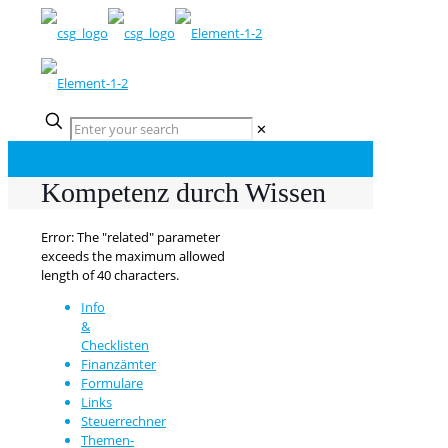
✕
Kompetenz durch Wissen
Error: The "related" parameter
exceeds the maximum allowed
length of 40 characters.
Info
&
Checklisten
Finanzämter
Formulare
Links
Steuerrechner
Themen-