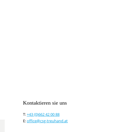
Hier können Sie unseren monatlich
So verpassen Sie keine wichtigen 
Kontaktieren sie uns
T:
+43 (0)662 42 00 88
E:
office@csg-treuhand.at