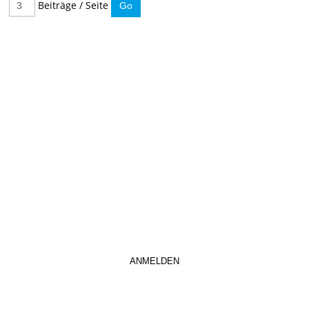
Beiträge / Seite
IMMER INFORMIERT BLEIBEN
Hier können Sie unseren monatlichen Steuernewsletter
abaonnieren.
So verpassen Sie keine wichtigen Neuerungen mehr.