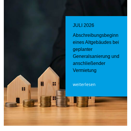
JULI 2026
Abschreibungsbeginn
eines Altgebäudes bei
geplanter
Generalsanierung und
anschließender
Vermietung
weiterlesen