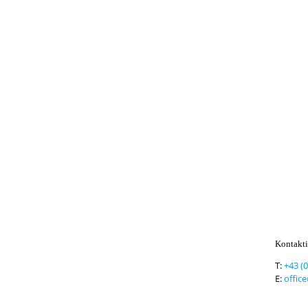
Kontakti
T:
+43 (
E:
offic