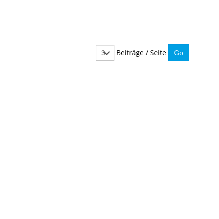
Beiträge / Seite
IMMER INFORMIERT BLEIBEN
Hier können Sie unseren monatlichen Steuernewslet
So verpassen Sie keine wichtigen Neuerungen mehr.