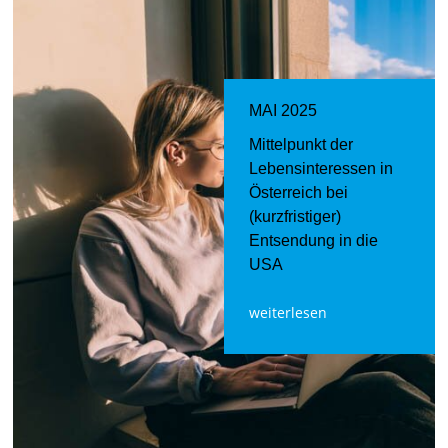
MAI 2025
Mittelpunkt der
Lebensinteressen in
Österreich bei
(kurzfristiger)
Entsendung in die
USA
weiterlesen