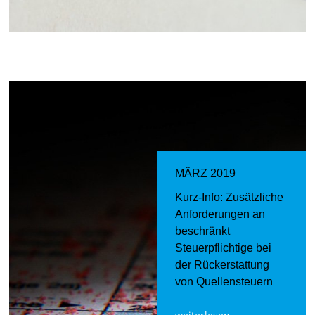
MÄRZ 2019
Kurz-Info: Zusätzliche
Anforderungen an
beschränkt
Steuerpflichtige bei
der Rückerstattung
von Quellensteuern