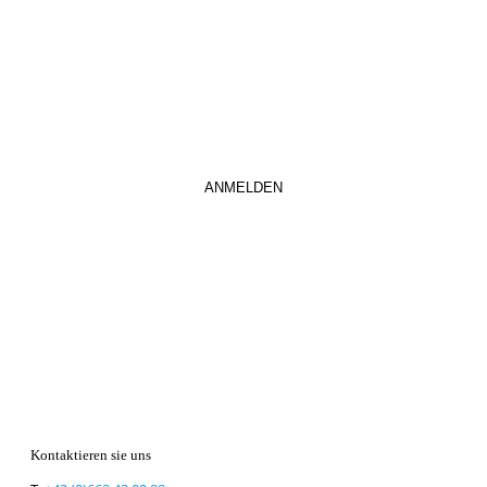
abaonnieren.
So verpassen Sie keine wichtigen Neuerungen mehr.
Kontaktieren sie uns