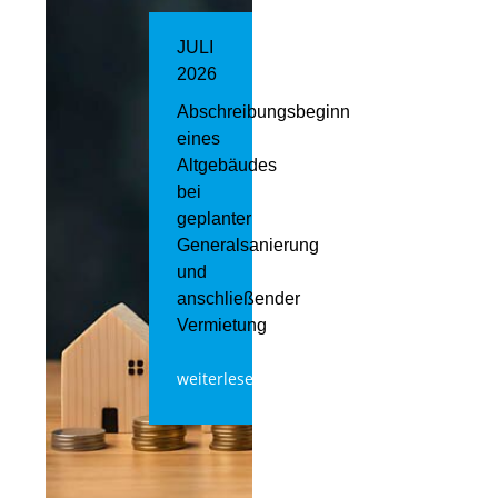
JULI
2026
Abschreibungsbeginn
eines
Altgebäudes
bei
geplanter
Generalsanierung
und
anschließender
Vermietung
weiterlesen