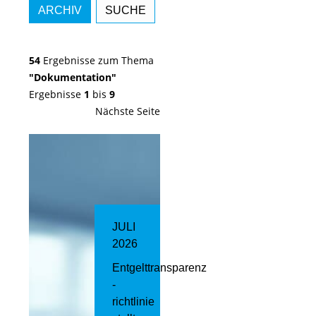
ARCHIV
SUCHE
54
Ergebnisse zum Thema
"Dokumentation"
Ergebnisse
1
bis
9
Nächste Seite
JULI
2026
Entgelttransparenz​
­
richtlinie