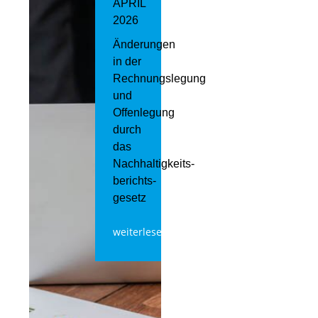
APRIL
2026
Änderungen
in der
Rechnungslegung
und
Offenlegung
durch
das
Nachhaltigkeits­
berichts­
gesetz
weiterlesen