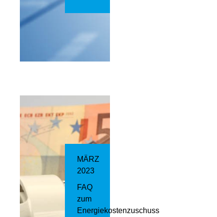
MÄRZ
2023
FAQ
zum
Energiekostenzuschuss