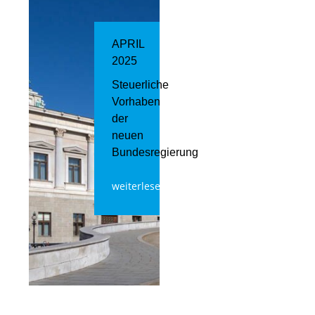
APRIL
2025
Steuerliche
Vorhaben
der
neuen
Bundesregierung
weiterlesen