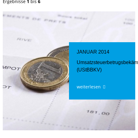
Ergebnisse
1
bis
6
JANUAR 2014
Umsatzsteuerbetrugsbekäm
(UStBBKV)
weiterlesen