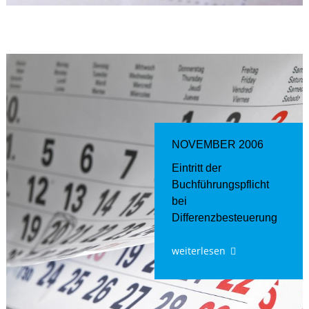
NOVEMBER 2006
Eintritt der
Buchführungspflicht
bei
Differenzbesteuerung
weiterlesen