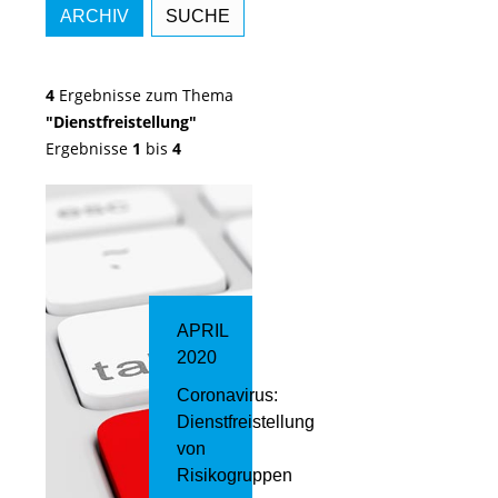
ARCHIV
SUCHE
4
Ergebnisse zum Thema
"Dienstfreistellung"
Ergebnisse
1
bis
4
APRIL
2020
Coronavirus:
Dienstfreistellung
von
Risikogruppen