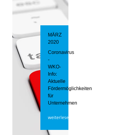
MÄRZ
2020
Coronavirus
-
WKO-
Info:
Aktuelle
Fördermöglichkeiten
für
Unternehmen
weiterlesen