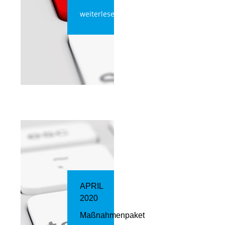
weiterlesen
APRIL
2020
Maßnahmenpaket