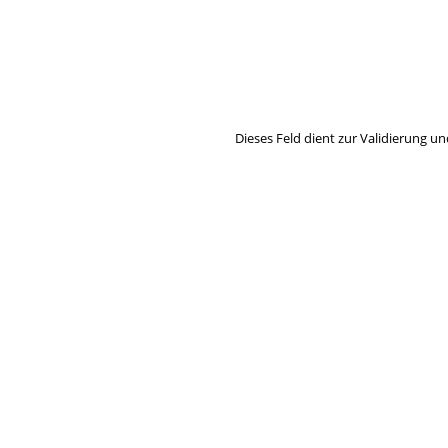
Hier können Sie unseren monatlich
So verpassen Sie keine wichtigen 
Dieses Feld dient zur Validierung un