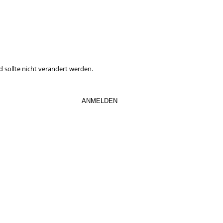
en Steuernewsletter abaonnieren.
Neuerungen mehr.
d sollte nicht verändert werden.