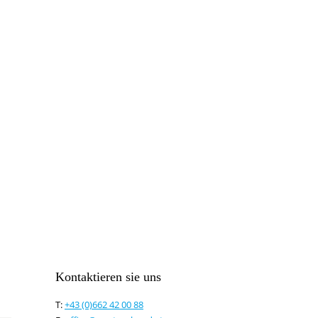
Hier können Sie unseren monatlich
So verpassen Sie keine wichtigen 
Kontaktieren sie uns
T:
+43 (0)662 42 00 88