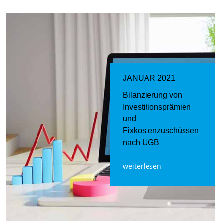
JANUAR 2021
Bilanzierung von
Investitionsprämien
und
Fixkostenzuschüssen
nach UGB
weiterlesen