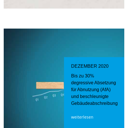
DEZEMBER 2020
Bis zu 30%
degressive Absetzung
für Abnutzung (AfA)
und beschleunigte
Gebäudeabschreibung
weiterlesen