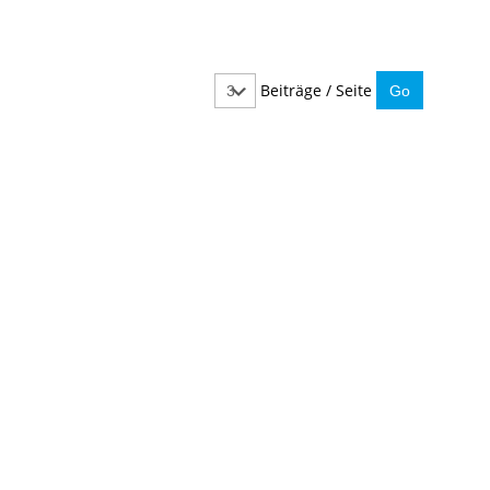
Beiträge / Seite
IMMER INFORMIERT BLEIBEN
Hier können Sie unseren monatlichen Steuernewslet
So verpassen Sie keine wichtigen Neuerungen mehr.