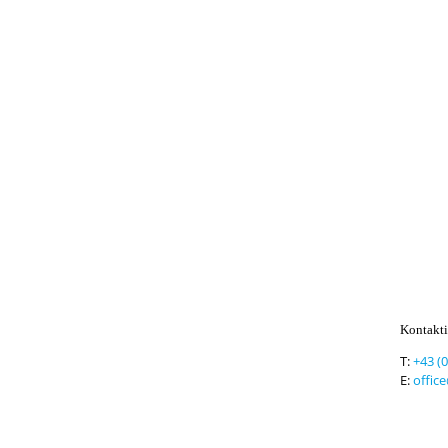
Kontakti
T:
+43 (
E:
offic