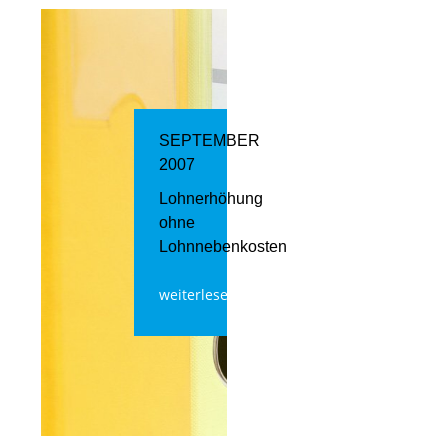
SEPTEMBER
2007
Lohnerhöhung
ohne
Lohnnebenkosten
weiterlesen