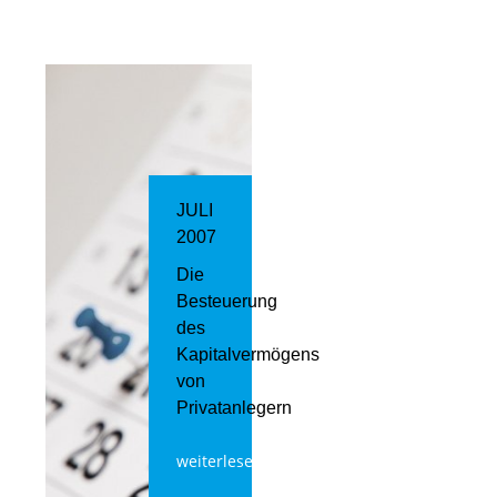
JULI
2007
Die
Besteuerung
des
Kapitalvermögens
von
Privatanlegern
weiterlesen