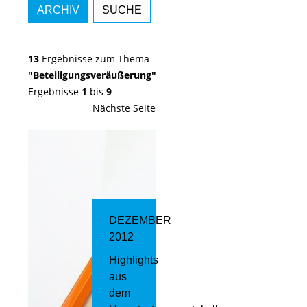
ARCHIV
SUCHE
13
Ergebnisse zum Thema
"Beteiligungsveräußerung"
Ergebnisse
1
bis
9
Nächste Seite
DEZEMBER
2012
Highlights
aus
dem