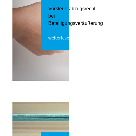
Vorsteuerabzugsrecht
bei
Beteiligungsveräußerung
weiterlesen