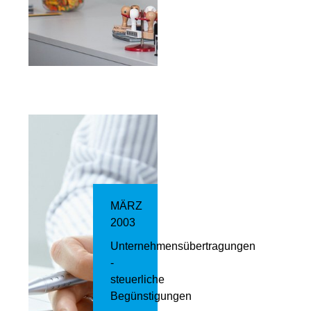
MÄRZ
2003
Unternehmensübertragungen
-
steuerliche
Begünstigungen