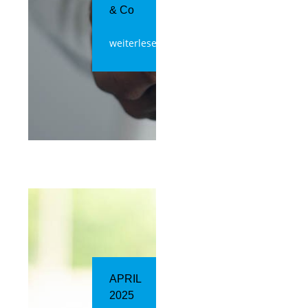
& Co
weiterlesen
APRIL
2025