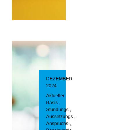
DEZEMBER
2024
Aktueller
Basis-,
Stundungs-,
Aussetzungs-,
Anspruchs-,