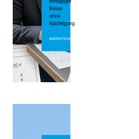
eintägiger
Reise
ohne
Nächtigung
weiterlesen