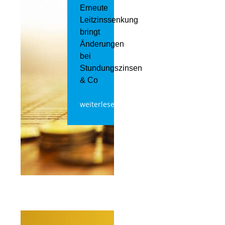
Erneute
Leitzinssenkung
bringt
Änderungen
bei
Stundungszinsen
& Co
weiterlesen