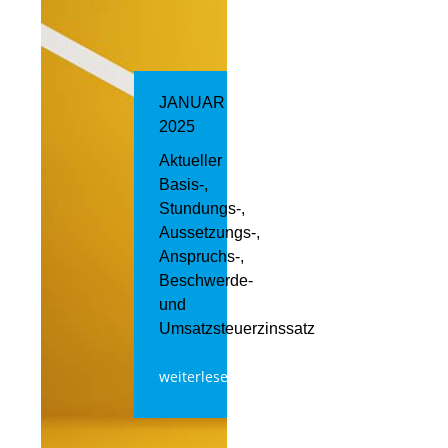
JANUAR
2025
Aktueller
Basis-,
Stundungs-,
Aussetzungs-,
Anspruchs-,
Beschwerde-
und
Umsatzsteuerzinssatz
weiterlesen