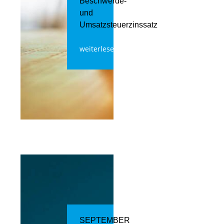
Beschwerde-
und
Umsatzsteuerzinssatz
weiterlesen
SEPTEMBER