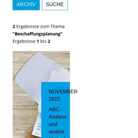
ARCHIV
SUCHE
2
Ergebnisse zum Thema
"Beschaffungsplanung"
Ergebnisse
1
bis
2
NOVEMBER
2015
ABC-
Analyse
und
andere