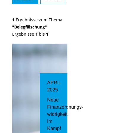
1
Ergebnisse zum Thema
"Belegfälschung"
Ergebnisse
1
bis
1
APRIL
2025
Neue
Finanzordnungs­
widrigkeit
im
Kampf