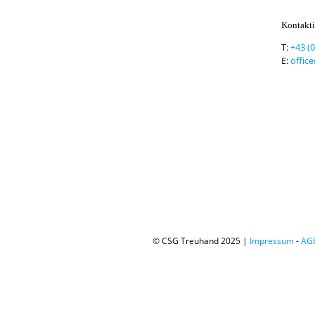
Kontakti
T:
+43 (
E:
offic
© CSG Treuhand 2025 |
Impressum
-
AG