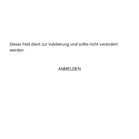
Hier können Sie unseren monatlichen Steuernewsletter
abaonnieren.
So verpassen Sie keine wichtigen Neuerungen mehr.
Dieses Feld dient zur Validierung und sollte nicht verändert
werden.