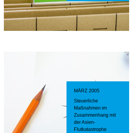
MÄRZ 2005
Steuerliche
Maßnahmen im
Zusammenhang mit
der Asien-
Flutkatastrophe