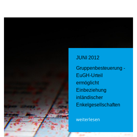
JUNI 2012
Gruppenbesteuerung -
EuGH-Urteil
ermöglicht
Einbeziehung
inländischer
Enkelgesellschaften
weiterlesen