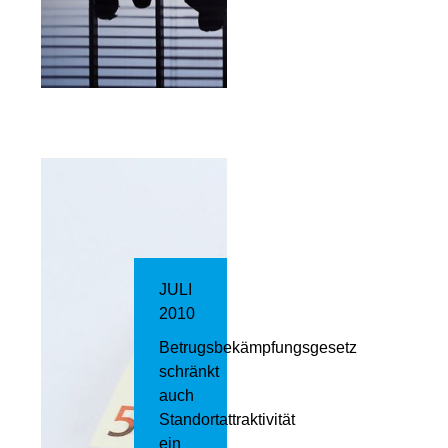
JULI
2010
Betrugsbekämpfungsgesetz
schränkt
auch
Standortattraktivität
ein