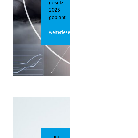
gesetz
2025
geplant
weiterlesen
JULI