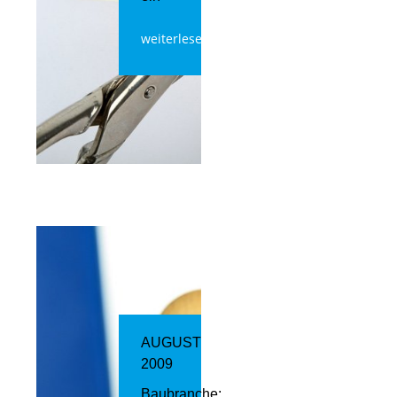
weiterlesen
AUGUST
2009
Baubranche: