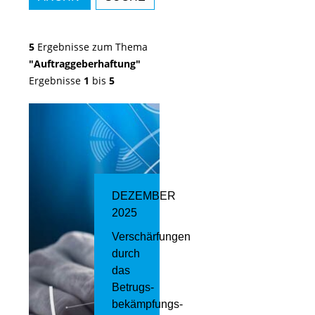
5
Ergebnisse zum Thema
"Auftraggeberhaftung"
Ergebnisse
1
bis
5
DEZEMBER
2025
Verschärfungen
durch
das
Betrugs­
bekämpfungs­