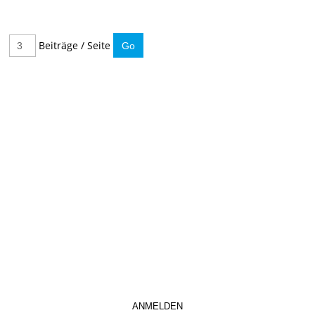
Beiträge / Seite
IMMER INFORMIERT BLEIBEN
Hier können Sie unseren monatlichen Steuernewsletter
abaonnieren.
So verpassen Sie keine wichtigen Neuerungen mehr.