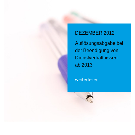
DEZEMBER 2012
Auflösungsabgabe bei
der Beendigung von
Dienstverhältnissen
ab 2013
weiterlesen