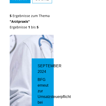
5
Ergebnisse zum Thema
"Arztpraxis"
Ergebnisse
1
bis
5
SEPTEMBER
2024
BFG
erneut
zur
Umsatzsteuerpflicht
bei