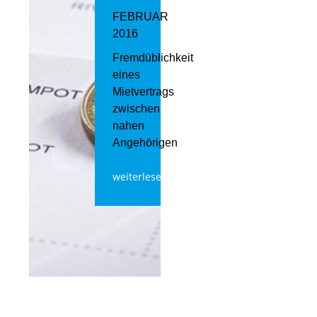
FEBRUAR
2016
Fremdüblichkeit
eines
Mietvertrags
zwischen
nahen
Angehörigen
weiterlesen