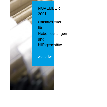
NOVEMBER
2001
Umsatzsteuer
für
Nebenleistungen
und
Hilfsgeschäfte
weiterlesen