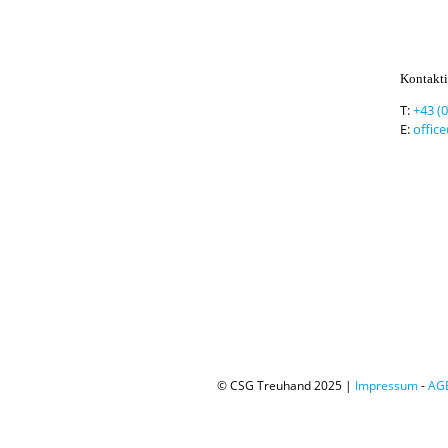
Kontakti
T:
+43 (
E:
offic
© CSG Treuhand 2025 |
Impressum
-
AG