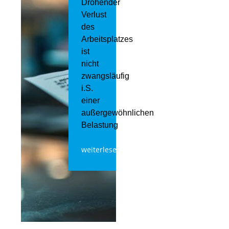
Drohender
Verlust
des
Arbeitsplatzes
ist
nicht
zwangsläufig
i.S.
einer
außergewöhnlichen
Belastung
weiterlesen