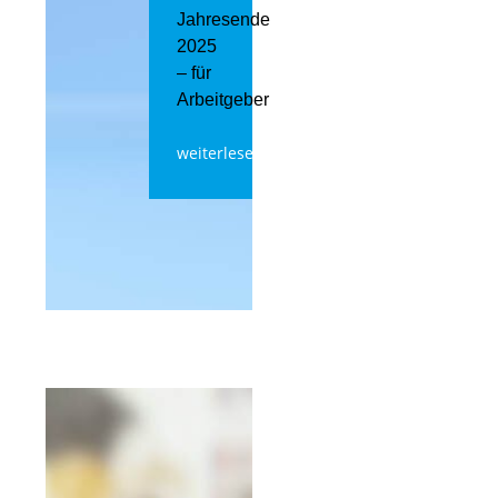
Jahresende
2025
– für
Arbeitgeber
weiterlesen