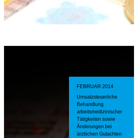
FEBRUAR 2014
Umsatzsteuerliche
Behandlung
arbeitsmedizinischer
Tätigkeiten sowie
Änderungen bei
ärztlichen Gutachten