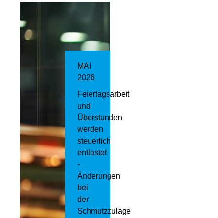
MAI
2026
Feiertagsarbeit
und
Überstunden
werden
steuerlich
entlastet
-
Änderungen
bei
der
Schmutzzulage