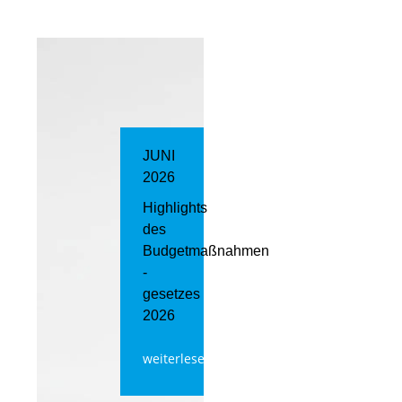
JUNI
2026
Highlights
des
Budgetmaßnahmen​
­
gesetzes
2026
weiterlesen